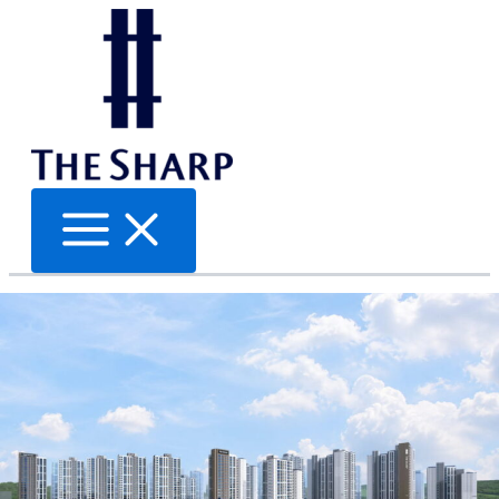
콘
텐
츠
로
건
너
뛰
기